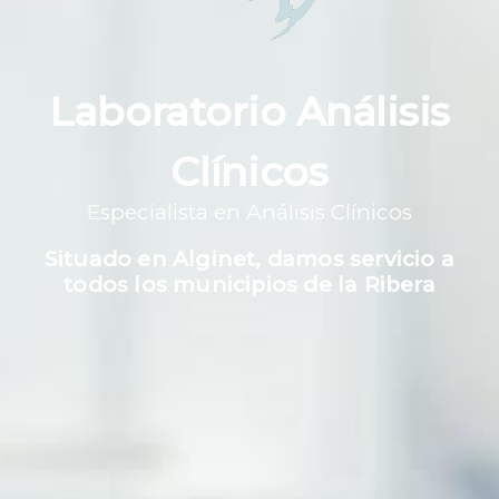
Laboratorio Análisis
Clínicos
Especialista en Análisis Clínicos
Situado en Alginet, damos servicio a
todos los municipios de la Ribera