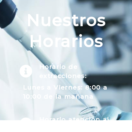
Nuestros
Horarios
Horario de
extracciones:
Lunes a Viernes: 8:00 a
10:00 de la mañana
Horario atención al
público: