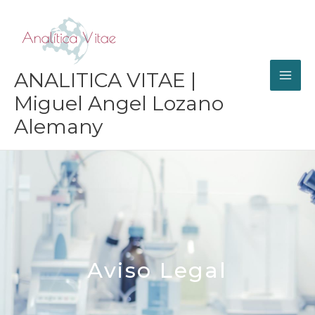
Ir
al
contenido
ANALITICA VITAE |
Miguel Angel Lozano
Alemany
Aviso Legal